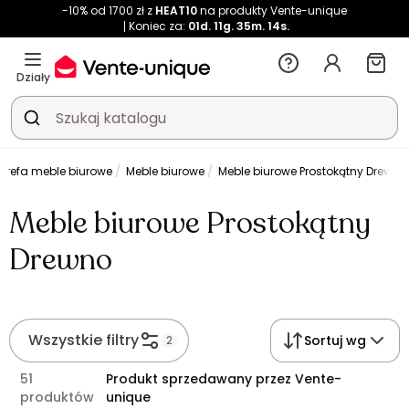
-10% od 1700 zł z
HEAT10
na produkty Vente-unique
Koniec za:
01d.
11g.
35m.
14s.
Działy
Strefa meble biurowe
Meble biurowe
Meble biurowe Prostokątny Drewno
Meble biurowe Prostokątny
Drewno
Wszystkie filtry
Sortuj wg
2
51
Produkt sprzedawany przez Vente-
produktów
unique