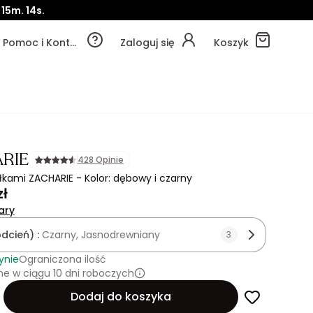
15m.
13s.
Pomoc i Kontakt
Zaloguj się
Koszyk
RIE
428 Opinie
ółkami ZACHARIE - Kolor: dębowy i czarny
zł
ary
odcień) :
Czarny, Jasnodrewniany
3
ynie
Ograniczona ilość
e w ciągu 10 dni roboczych
Dodaj do koszyka