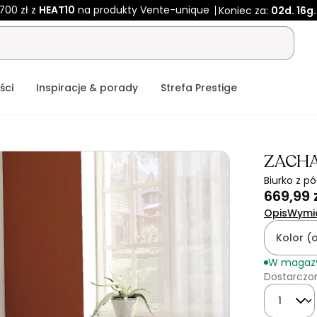
700 zł z
HEAT10
na produkty Vente-unique
Koniec za:
02d.
16g.
ści
Inspiracje & porady
Strefa Prestige
ZACHA
Biurko z p
669,99 
Opis
Wymi
Kolor (
W magaz
Dostarczon
Ilość