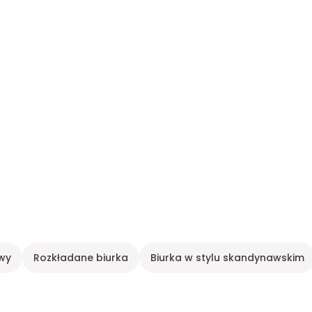
wy
Rozkładane biurka
Biurka w stylu skandynawskim