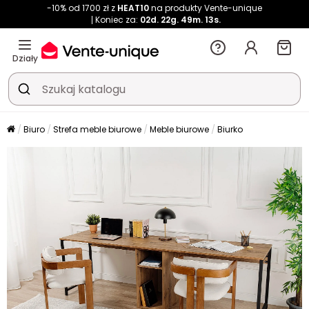
-10% od 1700 zł z
HEAT10
na produkty Vente-unique
Koniec za:
02d.
22g.
49m.
13s.
Działy
Biuro
Strefa meble biurowe
Meble biurowe
Biurko