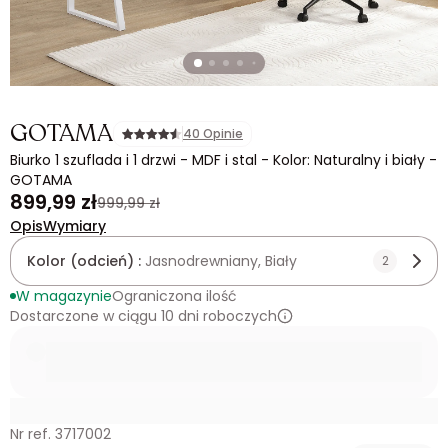
GOTAMA
40 Opinie
Biurko 1 szuflada i 1 drzwi - MDF i stal - Kolor: Naturalny i biały -
GOTAMA
899,99 zł
999,99 zł
Opis
Wymiary
Kolor (odcień) :
Jasnodrewniany, Biały
2
W magazynie
Ograniczona ilość
Dostarczone w ciągu 10 dni roboczych
Nr ref. 3717002