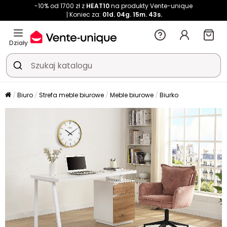
-10% od 1700 zł z
HEAT10
na produkty Vente-unique
Koniec za:
01d.
04g.
15m.
43s.
Działy
Biuro
Strefa meble biurowe
Meble biurowe
Biurko