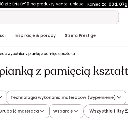
00 zł z
ENJOY10
na produkty Vente-unique
Koniec za:
00d.
07g
ści
Inspiracje & porady
Strefa Prestige
rac wypełniony pianką z pamięcią kształtu
ianką z pamięcią kształ
Technologia wykonania materaców (wypełnienie)
Wszystkie filtry
Grubość materaca
Wsparcie