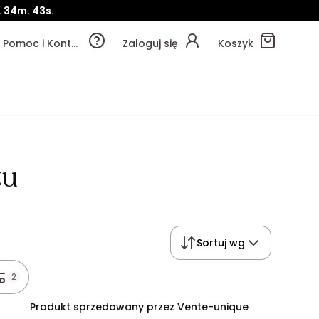
.
34m.
41s.
Pomoc i Kontakt
Zaloguj się
Koszyk
tu
Sortuj wg
2
Produkt sprzedawany przez Vente-unique