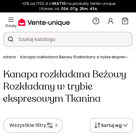
-10% od 1700 zł z
HEAT10
na produkty Vente-unique
Koniec za:
02d.
07g.
25m.
43s.
Działy
zkładana
Kanapa rozkładana Beżowy Rozkładany w trybie ekspresowy
Kanapa rozkładana Beżowy
Rozkładany w trybie
ekspresowym Tkanina
Wszystkie filtry
Sortuj wg
3