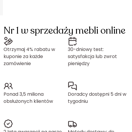
Nr 1 w sprzedaży mebli online
Otrzymaj 4% rabatu w
30-dniowy test:
kuponie za każde
satysfakcja lub zwrot
zamówienie
pieniędzy
Ponad 3,5 miliona
Doradcy dostępni 5 dni w
obsłużonych klientów
tygodniu
2 lata gwarancji na nasze
Metody dostawy: do