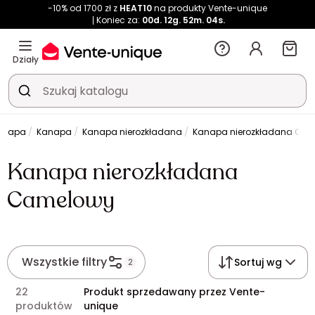
-10% od 1700 zł z
HEAT10
na produkty Vente-unique
Koniec za:
00d.
12g.
52m.
04s.
Działy
kanapa
Kanapa
Kanapa nierozkładana
Kanapa nierozkładana Ca
Kanapa nierozkładana
Camelowy
Wszystkie filtry
Sortuj wg
2
22
Produkt sprzedawany przez Vente-
produktów
unique