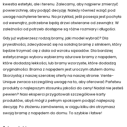
kwestia estetyki, ale i terenu. Zalecamy, aby najpierw zmierzyć
powierzchnię, aby podjąć decyzję. Należy również wziąć pod
uwagę nachylenie terenu. Na przykład, jeśli posesja jest pochyła
od wewnątrz, potrzebne będą drzwi otwierane od zewnątrz. W
zależności od potrzeb dostępne są różne rozmiary i długości.
Gdy już wybierzesz rodzaj bramy, jaki model wybrać? Dla
prywatności, zdecydować się na solidną bramę z silnikiem, który
będzie trzymać cię z dala od wzroku sąsiadów. Dla bardziej
estetycznego wyboru wybierzmy ażurowe bramy z napędem,
które dodadzą lekkości, lub bramy wzorzyste, które dodadzą
oryginalności. Brama z napędem jest uroczym atutem domu.
Skorzystaj z naszej szerokiej oferty na naszej stronie. Vente-
Unique zwraca szczególną uwagę na to, aby oferować Państwu
produkty o najlepszym stosunku jakości do ceny! Nadal nie jesteś
pewien? Nasi eksperci przygotowali szczegółowe karty
produktów, abyś mógł z pełnym spokojem podjąć najlepszą
decyzję. Po złożeniu zamówienia, w ciągu kilku dni otrzymasz
swoją bramę z napędem do domu. To szybkie i łatwe!