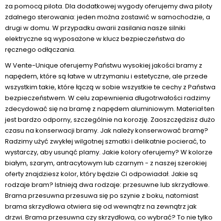
za pomocą pilota. Dla dodatkowej wygody oferujemy dwa piloty
zdalnego sterowania: jeden można zostawić w samochodzie, a
drugi w domu. W przypadku awarii zasilania nasze silniki
elektryczne są wyposażone w klucz bezpieczeństwa do
ręcznego odłączania.
W Vente-Unique oferujemy Państwu wysokiej jakości bramy z
napędem, które są łatwe w utrzymaniu i estetyczne, ale przede
wszystkim takie, które łączą w sobie wszystkie te cechy z Państwa
bezpieczeństwem. W celu zapewnienia długotrwałości radzimy
zdecydować się na bramę z napędem aluminiowym. Materiał ten
jest bardzo odporny, szczególnie na korozję. Zaoszczędzisz dużo
czasu na konserwacji bramy. Jak należy konserwować bramę?
Radzimy użyć zwykłej wilgotnej szmatki i delikatnie pocierać, to
wystarczy, aby usunąć plamy. Jakie kolory oferujemy? W kolorze
białym, szarym, antracytowym lub czarnym - z naszej szerokiej
oferty znajdziesz kolor, który będzie Ci odpowiadał. Jakie są
rodzaje bram? Istnieją dwa rodzaje: przesuwne lub skrzydłowe.
Brama przesuwna przesuwa się po szynie z boku, natomiast
brama skrzydłowa otwiera się od wewnątrz na zewnątrz jak
drzwi. Brama przesuwna czy skrzydłowa, co wybrać? To nie tylko