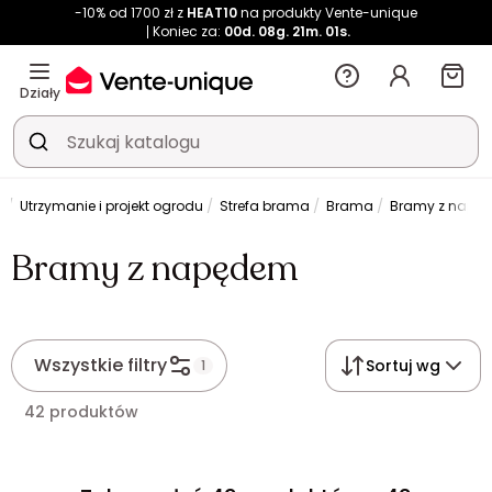
-10% od 1700 zł z
HEAT10
na produkty Vente-unique
Koniec za:
00d.
08g.
21m.
00s.
Działy
d
Utrzymanie i projekt ogrodu
Strefa brama
Brama
Bramy z napę
Bramy z napędem
Wszystkie filtry
Sortuj wg
1
42 produktów