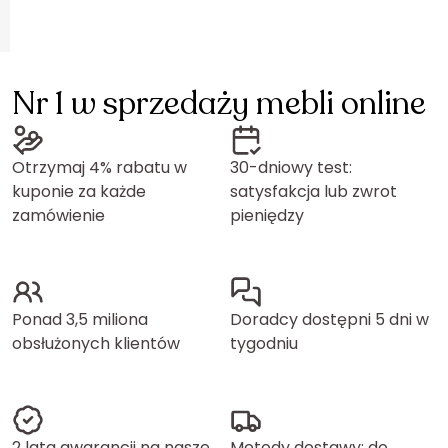
Nr 1 w sprzedaży mebli online
Otrzymaj 4% rabatu w
30-dniowy test:
kuponie za każde
satysfakcja lub zwrot
zamówienie
pieniędzy
Ponad 3,5 miliona
Doradcy dostępni 5 dni w
obsłużonych klientów
tygodniu
2 lata gwarancji na nasze
Metody dostawy: do