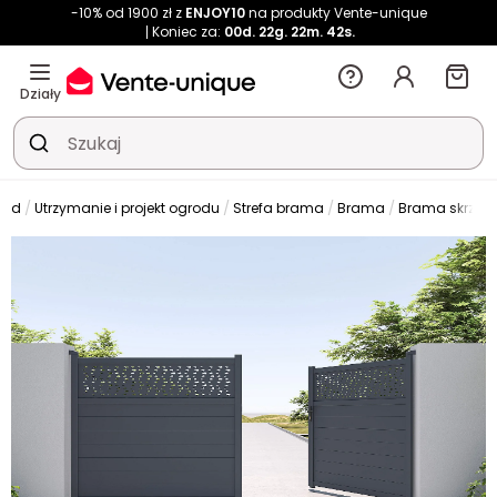
-10% od 1900 zł z
ENJOY10
na produkty Vente-unique
Koniec za:
00d.
22g.
22m.
42s.
Działy
ród
Utrzymanie i projekt ogrodu
Strefa brama
Brama
Brama skrzyd