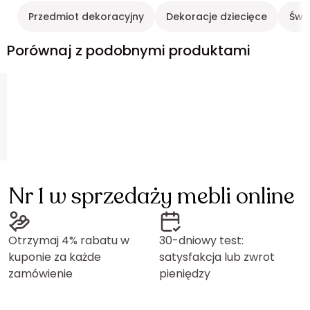
Przedmiot dekoracyjny
Dekoracje dziecięce
Świ
Porównaj z podobnymi produktami
Nr 1 w sprzedaży mebli online
Otrzymaj 4% rabatu w
30-dniowy test:
kuponie za każde
satysfakcja lub zwrot
zamówienie
pieniędzy