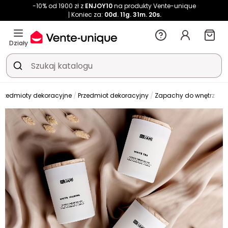
-10% od 1900 zł z
ENJOY10
na produkty Vente-unique
Koniec za:
00d.
11g.
31m.
19s.
Działy
przedmioty dekoracyjne
Przedmiot dekoracyjny
Zapachy do wnętrz
Ś