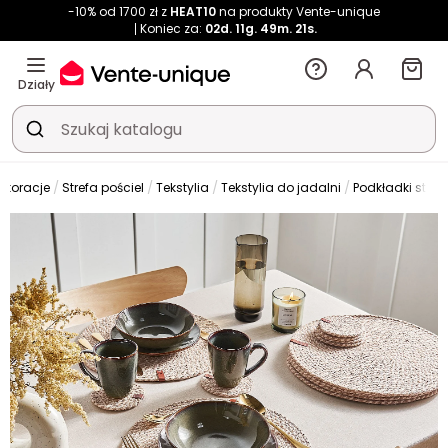
-10% od 1700 zł z
HEAT10
na produkty Vente-unique
Koniec za:
02d.
11g.
49m.
20s.
Działy
ekoracje
Strefa pościel
Tekstylia
Tekstylia do jadalni
Podkładki stoł