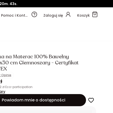
20m.
42s.
Pomoc i Kontakt
Zaloguj się
Koszyk
ka na Materac 100% Bawełny
x30 cm Ciemnoszary - Certyfikat
TEX
2 Opinie
ł
02 zł Eco-participation
ary
Powiadom mnie o dostępności