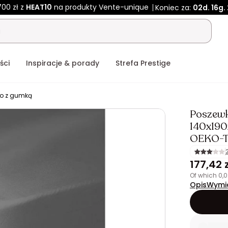
700 zł z
HEAT10
na produkty Vente-unique
Koniec za:
02d.
16g.
ści
Inspiracje & porady
Strefa Prestige
ło z gumką
Poszew
140x190
OEKO-
177,42 z
of which 0,
Opis
Wymi