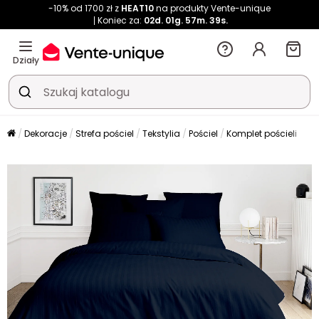
-10% od 1700 zł z
HEAT10
na produkty Vente-unique
Koniec za:
02d.
01g.
57m.
37s.
Działy
Dekoracje
Strefa pościel
Tekstylia
Pościel
Komplet pościeli