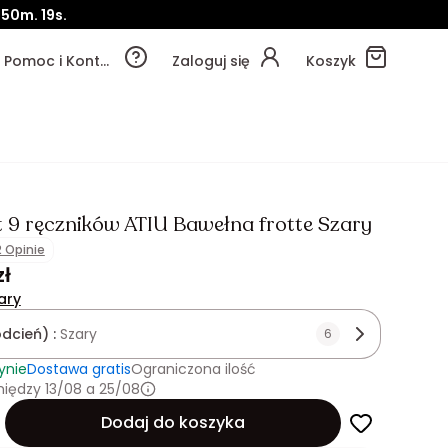
50m.
16s.
Pomoc i Kontakt
Zaloguj się
Koszyk
 9 ręczników ATIU Bawełna frotte Szary
2 Opinie
zł
ary
odcień) :
Szary
6
ynie
Dostawa gratis
Ograniczona ilość
iędzy 13/08 a 25/08
Dodaj do koszyka