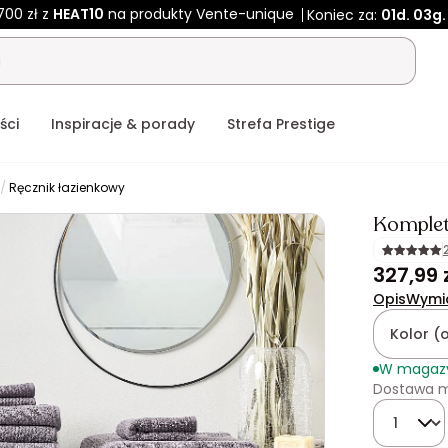
700 zł z
HEAT10
na produkty Vente-unique
Koniec za:
01d.
03g.
ści
Inspiracje & porady
Strefa Prestige
Ręcznik łazienkowy
Komplet
327,99 
Opis
Wymi
Kolor (
W magaz
Dostawa m
Ilość