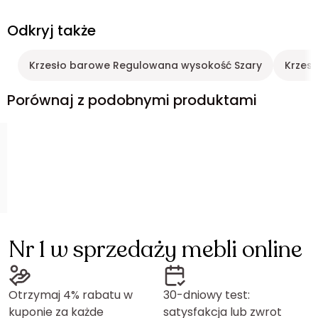
Odkryj także
Krzesło barowe Regulowana wysokość Szary
Krzes
Porównaj z podobnymi produktami
Nr 1 w sprzedaży mebli online
Otrzymaj 4% rabatu w
30-dniowy test:
kuponie za każde
satysfakcja lub zwrot