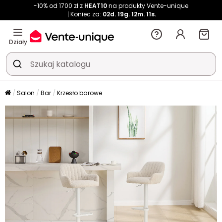
-10% od 1700 zł z
HEAT10
na produkty Vente-unique
Koniec za:
02d.
19g.
12m.
09s.
Działy
Salon
Bar
Krzesło barowe