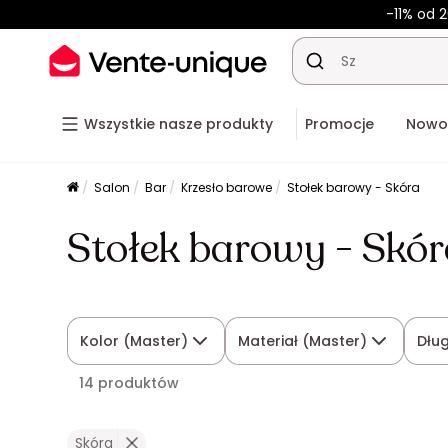
-11% od 
Wszystkie nasze produkty
Promocje
Nowo
Salon
Bar
Krzesło barowe
Stołek barowy - Skóra
Stołek barowy - Skó
Kolor (Master)
Materiał (Master)
Dłu
14 produktów
Skóra