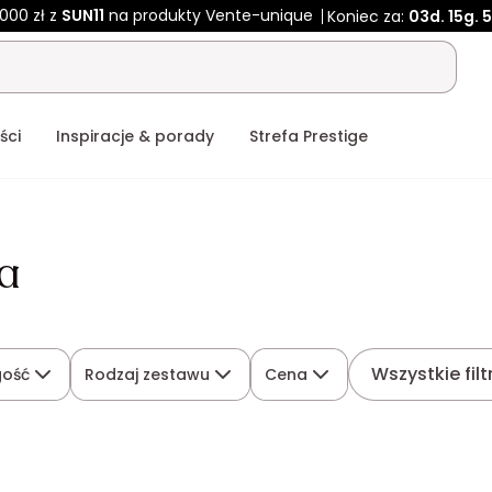
2000 zł z
SUN11
na produkty Vente-unique
Koniec za:
03d.
15g.
ści
Inspiracje & porady
Strefa Prestige
ra
Wszystkie filt
gość
Rodzaj zestawu
Cena