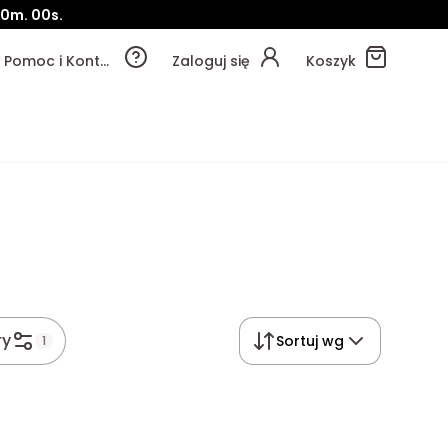
49m.
58s.
Pomoc i Kontakt
Zaloguj się
Koszyk
ry
Sortuj wg
1