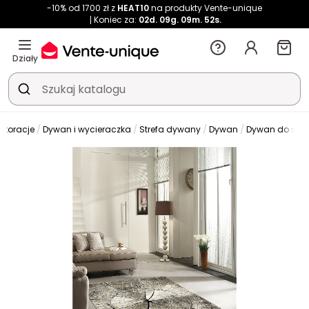
-10% od 1700 zł z
HEAT10
na produkty Vente-unique
Koniec za:
02d.
09g.
09m.
52s.
Działy
ekoracje
Dywan i wycieraczka
Strefa dywany
Dywan
Dywan do sal