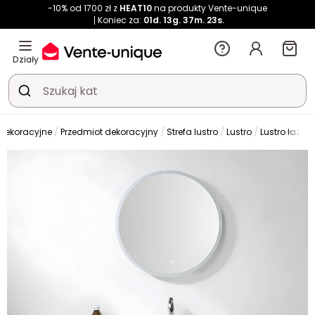
-10% od 1700 zł z
HEAT10
na produkty Vente-unique
Koniec za:
01d.
13g.
37m.
23s.
Działy
 dekoracyjne
Przedmiot dekoracyjny
Strefa lustro
Lustro
Lustro łazie