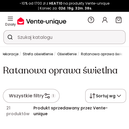
-10% od 1700 zł z
HEAT10
na produkty Vente-unique
Koniec za:
02d.
19g.
32m.
37s.
Działy
Dekoracje
Strefa oświetlenie
Oświetlenie
Ratanowa oprawa świetln
Ratanowa oprawa świetlna
Wszystkie filtry
Sortuj wg
1
21
Produkt sprzedawany przez Vente-
produktów
unique