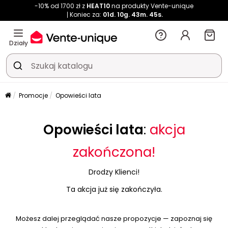
-10% od 1700 zł z
HEAT10
na produkty Vente-unique
Koniec za:
01d.
10g.
43m.
45s.
Działy
Promocje
Opowieści lata
Opowieści lata
:
akcja
zakończona!
Drodzy Klienci!
Ta akcja już się zakończyła.
Możesz dalej przeglądać nasze propozycje — zapoznaj się