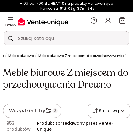
-10% od 1700 zł z
HEAT10
na produkty Vente-unique
Koniec za:
01d.
05g.
37m.
53s.
Działy
owe
Meble biurowe
Meble biurowe Z miejscem do przechowywania Dre
Meble biurowe Z miejscem do
przechowywania Drewno
Wszystkie filtry
Sortuj wg
2
953
Produkt sprzedawany przez Vente-
produktów
unique