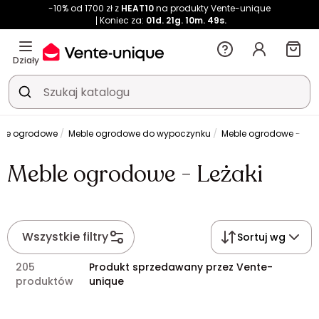
-10% od 1700 zł z
HEAT10
na produkty Vente-unique
Koniec za:
01d.
21g.
10m.
49s.
Działy
ble ogrodowe
Meble ogrodowe do wypoczynku
Meble ogrodowe - Leża
Meble ogrodowe - Leżaki
Wszystkie filtry
Sortuj wg
205
Produkt sprzedawany przez Vente-
produktów
unique