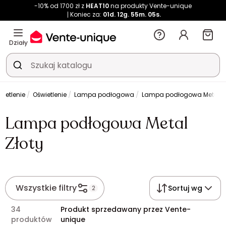
-10% od 1700 zł z
HEAT10
na produkty Vente-unique
Koniec za:
01d.
12g.
55m.
05s.
Działy
wietlenie
Oświetlenie
Lampa podłogowa
Lampa podłogowa Metal Zł
Lampa podłogowa Metal
Złoty
Wszystkie filtry
Sortuj wg
2
34
Produkt sprzedawany przez Vente-
produktów
unique