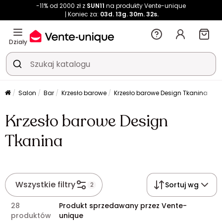
-11% od 2000 zł z
SUN11
na produkty Vente-unique
Koniec za:
03d.
13g.
30m.
32s.
Działy
Salon
Bar
Krzesło barowe
Krzesło barowe Design Tkanina
Krzesło barowe Design
Tkanina
Wszystkie filtry
Sortuj wg
2
28
Produkt sprzedawany przez Vente-
produktów
unique