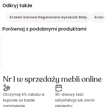
Odkryj także
Krzesło barowe Regulowana wysokość Biały
Krzesł
Porównaj z podobnymi produktami
Nr 1 w sprzedaży mebli online
Otrzymaj 4% rabatu w
30-dniowy test:
kuponie za każde
satysfakcja lub zwrot
zamówienie
pieniędzy