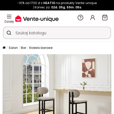
-10% od 1700 zł z
HEAT10
na produkty Vente-unique
Koniec za:
02d.
05g.
59m.
05s.
Działy
Salon
Bar
Krzesło barowe