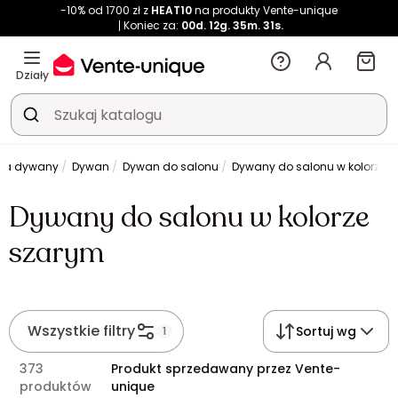
-10% od 1700 zł z
HEAT10
na produkty Vente-unique
Koniec za:
00d.
12g.
35m.
31s.
Działy
efa dywany
Dywan
Dywan do salonu
Dywany do salonu w kolorze 
Dywany do salonu w kolorze
szarym
Wszystkie filtry
Sortuj wg
1
373
Produkt sprzedawany przez Vente-
produktów
unique