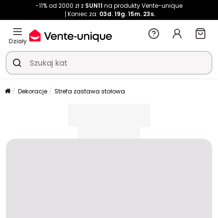
-11% od 2000 zł z
SUN11
na produkty Vente-unique
Koniec za:
03d.
19g.
15m.
23s.
Działy
Dekoracje
Strefa zastawa stołowa
placeholder
placeholder