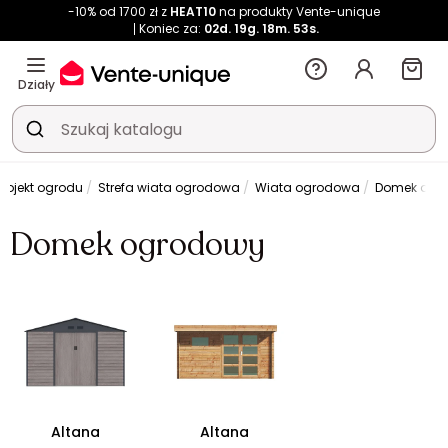
-10% od 1700 zł z
HEAT10
na produkty Vente-unique
Koniec za:
02d.
19g.
18m.
52s.
Działy
projekt ogrodu
Strefa wiata ogrodowa
Wiata ogrodowa
Domek ogr
Domek ogrodowy
Altana
Altana