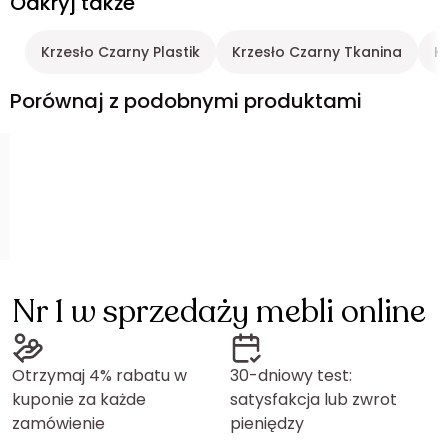
Odkryj także
Krzesło Czarny Plastik
Krzesło Czarny Tkanina
K
Porównaj z podobnymi produktami
Nr 1 w sprzedaży mebli online
Otrzymaj 4% rabatu w
30-dniowy test:
kuponie za każde
satysfakcja lub zwrot
zamówienie
pieniędzy