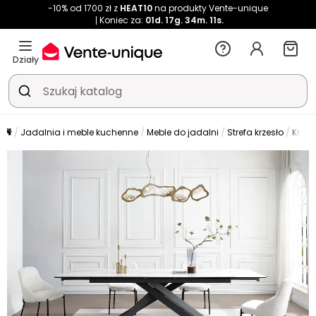
-10% od 1700 zł z
HEAT10
na produkty Vente-unique
Koniec za:
01d.
17g.
34m.
11s.
Działy
Jadalnia i meble kuchenne
Meble do jadalni
Strefa krzesło
Krzes