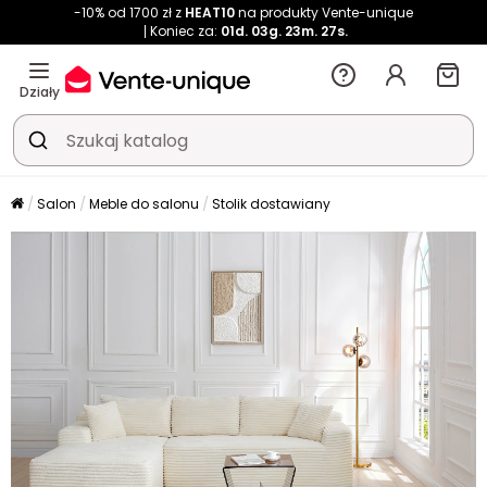
-10% od 1700 zł z
HEAT10
na produkty Vente-unique
Koniec za:
01d.
03g.
23m.
25s.
Działy
Salon
Meble do salonu
Stolik dostawiany