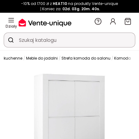
-10% od 1700 zł z
HEAT10
na produkty Vente-unique
Koniec za:
02d.
03g.
20m.
39s.
Działy
le kuchenne
Meble do jadalni
Strefa komoda do salonu
Komoda do 