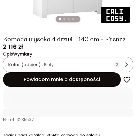
Komoda wysoka 4 drzwi H140 cm - Firenze
2 116 zł
Opis
Wymiary
Kolor (odcień) :
Biały
2
Powiadom mnie o dostępności
Nr ref. 3235537
Znajdź nasz katalog: Strefa komoda do salonu