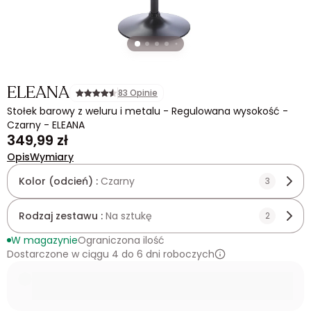
ELEANA
83 Opinie
Stołek barowy z weluru i metalu - Regulowana wysokość -
Czarny - ELEANA
349,99 zł
Opis
Wymiary
Kolor (odcień) :
Czarny
3
Rodzaj zestawu :
Na sztukę
2
W magazynie
Ograniczona ilość
Dostarczone w ciągu 4 do 6 dni roboczych