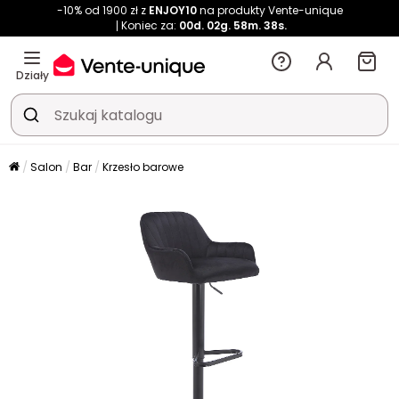
-10% od 1900 zł z
ENJOY10
na produkty Vente-unique
Koniec za:
00d.
02g.
58m.
38s.
Działy
Salon
Bar
Krzesło barowe