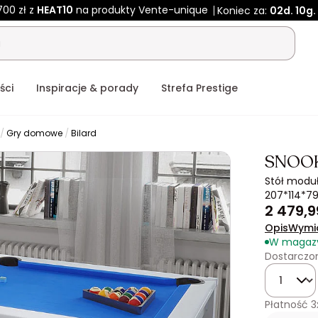
700 zł z
HEAT10
na produkty Vente-unique
Koniec za:
02d.
10g.
ści
Inspiracje & porady
Strefa Prestige
Gry domowe
Bilard
SNOO
Stół modu
207*114*7
2 479,9
Opis
Wymi
W magaz
Dostarczon
Ilość
Płatność
3