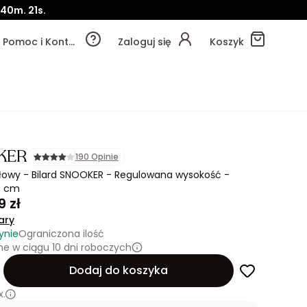
40m.
18s.
Pomoc i Kontakt
Zaloguj się
Koszyk
KER
190 Opinie
łowy - Bilard SNOOKER - Regulowana wysokość -
9 cm
9 zł
ary
ynie
Ograniczona ilość
e w ciągu 10 dni roboczych
Dodaj do koszyka
x.