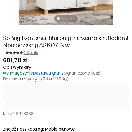
SoBuy Kontener biurowy z trzema szufladami
Nowoczesny ASK07-NW
2 Opinie
601,78 zł
Opis
Wymiary
W magazynie
Dostawa gratis
Ograniczona ilość
Dostawa między 11/08 a 13/08
Nr ref. 3923388
Znajdź nasz katalog: Meble biurowe