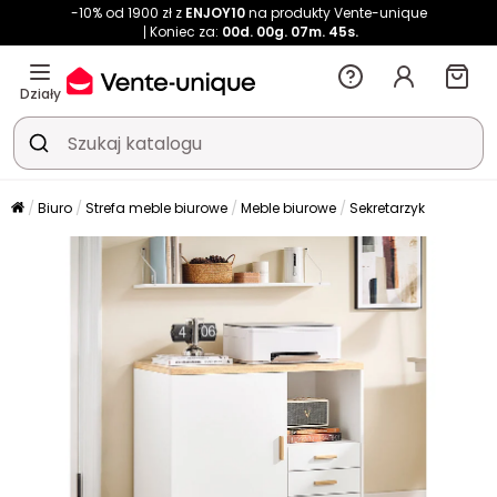
-10% od 1900 zł z
ENJOY10
na produkty Vente-unique
Koniec za:
00d.
00g.
07m.
44s.
Działy
Biuro
Strefa meble biurowe
Meble biurowe
Sekretarzyk