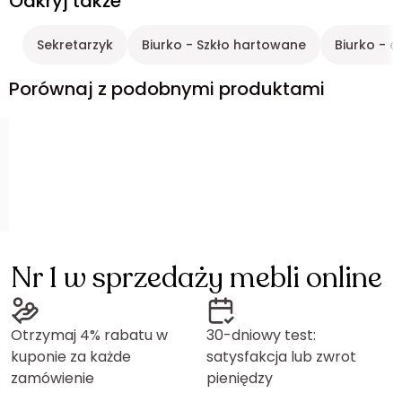
Odkryj także
Sekretarzyk
Biurko - Szkło hartowane
Biurko - c
Porównaj z podobnymi produktami
Nr 1 w sprzedaży mebli online
Otrzymaj 4% rabatu w
30-dniowy test:
kuponie za każde
satysfakcja lub zwrot
zamówienie
pieniędzy