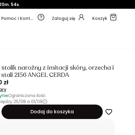
20m.
51s.
Pomoc i Kontakt
Zaloguj się
Koszyk
stolik narożny z imitacji skóry, orzecha i
 stali 2156 ANGEL CERDA
 zł
ary
ynie
Ograniczona ilość
iędzy 25/08 a 01/09
Dodaj do koszyka