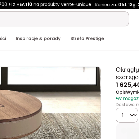
700 zł z
HEAT10
na produkty Vente-unique
Koniec za:
01d.
13g.
ści
Inspiracje & porady
Strefa Prestige
Okrągły 
szarego
1 625,40
Opis
Wymi
W magaz
Dostawa m
Ilość