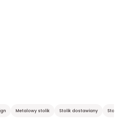
ign
Metalowy stolik
Stolik dostawiany
Stolik dost