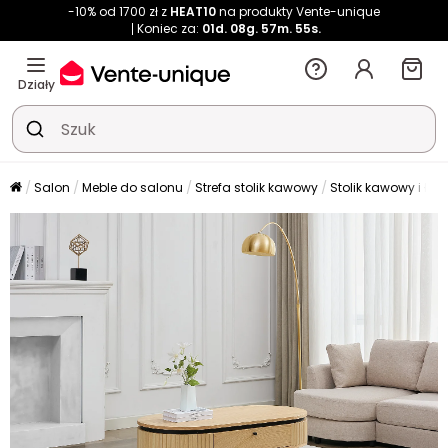
-10% od 1700 zł z
HEAT10
na produkty Vente-unique
Koniec za:
01d.
08g.
57m.
55s.
Działy
Salon
Meble do salonu
Strefa stolik kawowy
Stolik kawowy i ła