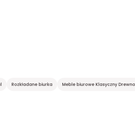
l
Rozkładane biurka
Meble biurowe Klasyczny Drewno