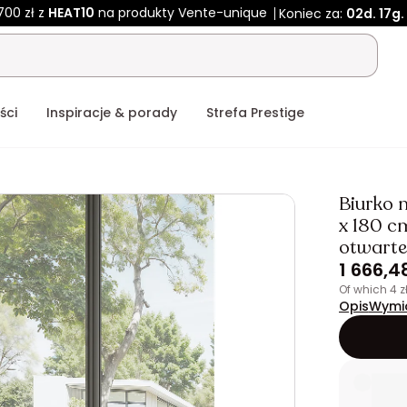
700 zł z
HEAT10
na produkty Vente-unique
Koniec za:
02d.
17g.
ści
Inspiracje & porady
Strefa Prestige
Biurko 
x 180 c
otwarte 
1 666,48
of which 4 
Opis
Wymi