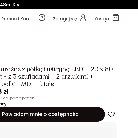
48m.
29s.
Pomoc i Kontakt
Zaloguj się
Koszyk
narożne z półką i witryną LED - 120 x 80
m - z 3 szufladami + 2 drzwiami +
półki - MDF - białe
 zł
zł Eco-participation
ary
Powiadom mnie o dostępności