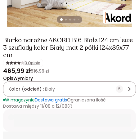
Biurko narożne AKORD B16 Białe 124 cm lewe
3 szuflady kolor Biały mat 2 półki 124x85x77
cm
3 Opinie
465,99 zł
516,99 zł
Opis
Wymiary
Kolor (odcień) :
Biały
5
W magazynie
Dostawa gratis
Ograniczona ilość
Dostawa między 11/08 a 12/08