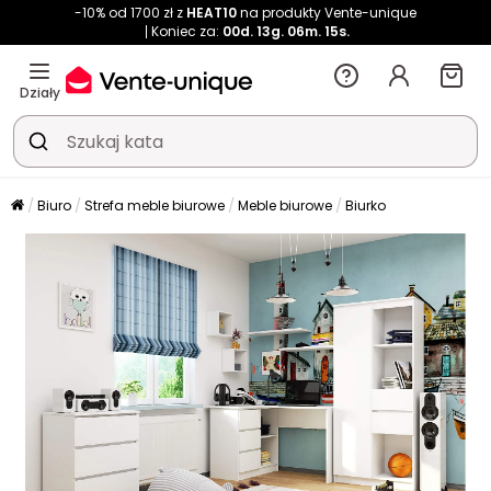
-10% od 1700 zł z
HEAT10
na produkty Vente-unique
Koniec za:
00d.
13g.
06m.
15s.
Działy
Biuro
Strefa meble biurowe
Meble biurowe
Biurko