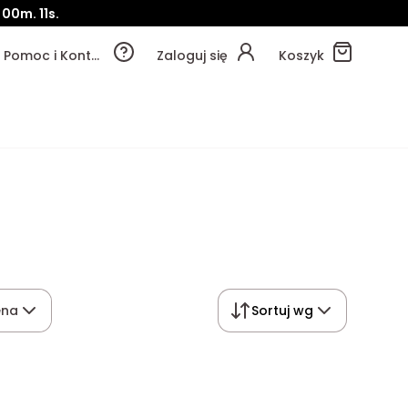
00m.
11s.
Pomoc i Kontakt
Zaloguj się
Koszyk
ena
Sortuj wg