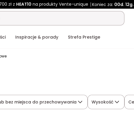
700 zł z
HEAT10
na produkty Vente-unique
Koniec za:
00d.
12g.
ści
Inspiracje & porady
Strefa Prestige
rowe
lub bez miejsca do przechowywania
Wysokość
C