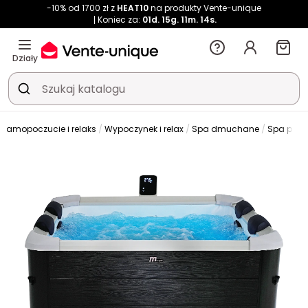
-10% od 1700 zł z
HEAT10
na produkty Vente-unique
Koniec za:
01d.
15g.
11m.
14s.
Działy
e samopoczucie i relaks
Wypoczynek i relax
Spa dmuchane
Spa półs