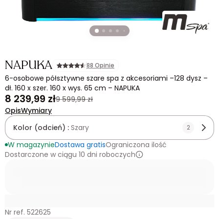
NAPUKA
88 Opinie
6-osobowe półsztywne szare spa z akcesoriami –128 dysz –
dł. 160 x szer. 160 x wys. 65 cm – NAPUKA
8 239,99 zł
9 599,99 zł
Opis
Wymiary
Kolor (odcień) :
Szary
2
W magazynie
Dostawa gratis
Ograniczona ilość
Dostarczone w ciągu 10 dni roboczych
Nr ref. 522625