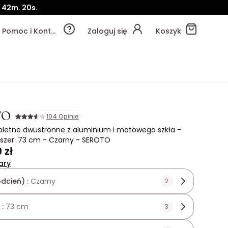
42m.
20s.
Pomoc i Kontakt
Zaloguj się
Koszyk
TO
104 Opinie
pletne dwustronne z aluminium i matowego szkła -
 szer. 73 cm - Czarny - SEROTO
 zł
ary
odcień) :
Czarny
2
 :
73 cm
3