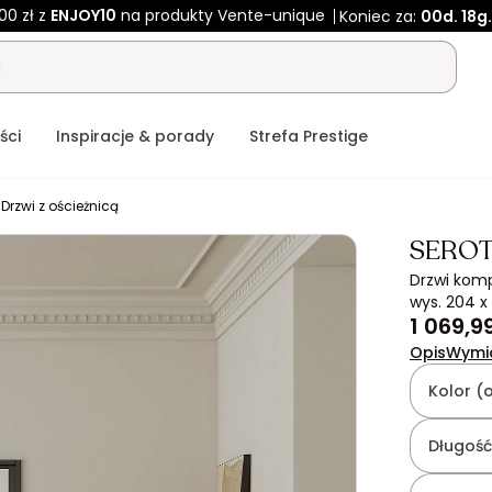
00 zł z
ENJOY10
na produkty Vente-unique
Koniec za:
00d.
18g.
ści
Inspiracje & porady
Strefa Prestige
Drzwi z ościeżnicą
SERO
Drzwi kom
wys. 204 x
1 069,99
Opis
Wymi
Kolor (
Długość