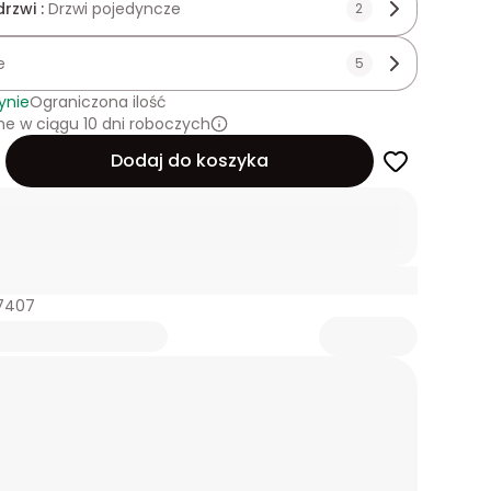
drzwi :
Drzwi pojedyncze
2
e
5
ynie
Ograniczona ilość
e w ciągu 10 dni roboczych
Dodaj do koszyka
77407