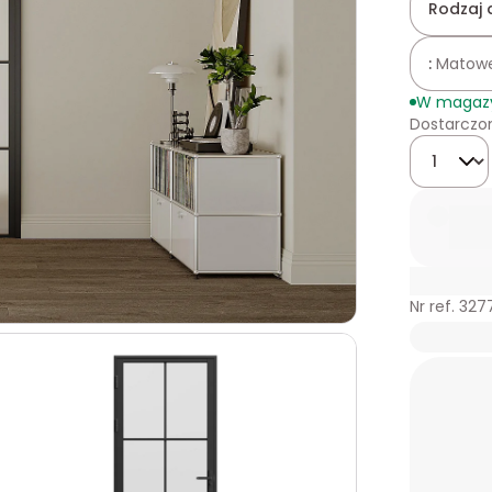
Rodzaj 
:
Matow
W magaz
Dostarczon
Ilość
Nr ref. 32