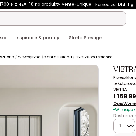
1700 zł z
HEAT10
na produkty Vente-unique
Koniec za:
01d.
11g.
ści
Inspiracje & porady
Strefa Prestige
eszklona
Wewnętrzna ścianka szklana
Przeszklona ścianka
VIETR
Przeszklo
teksturowa
VIETRA
1 159,99
Opis
Wymi
W magaz
Dostarczon
Ilość