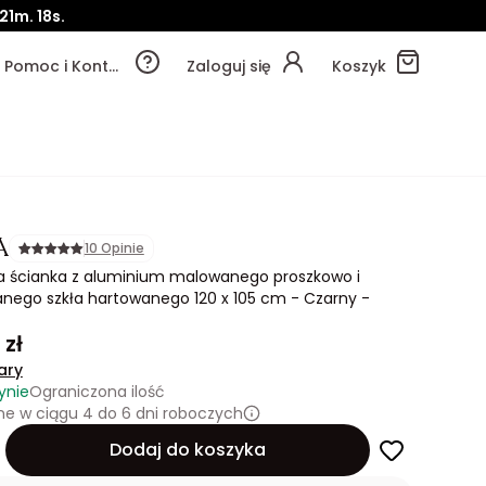
21m.
16s.
Pomoc i Kontakt
Zaloguj się
Koszyk
A
10 Opinie
na ścianka z aluminium malowanego proszkowo i
nego szkła hartowanego 120 x 105 cm - Czarny -
 zł
ary
ynie
Ograniczona ilość
e w ciągu 4 do 6 dni roboczych
Dodaj do koszyka