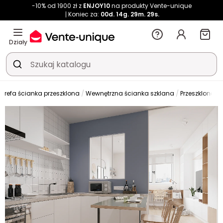
-10% od 1900 zł z
ENJOY10
na produkty Vente-unique
Koniec za:
00d.
14g.
29m.
29s.
Działy
Strefa ścianka przeszklona
Wewnętrzna ścianka szklana
Przeszklona ś