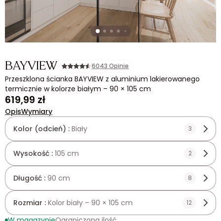
BAYVIEW
6043 Opinie
Przeszklona ścianka BAYVIEW z aluminium lakierowanego
termicznie w kolorze białym – 90 × 105 cm
619,99 zł
Opis
Wymiary
Kolor (odcień) :
Biały
3
Wysokość :
105 cm
2
Długość :
90 cm
8
Rozmiar :
Kolor biały – 90 × 105 cm
12
W magazynie
Ograniczona ilość