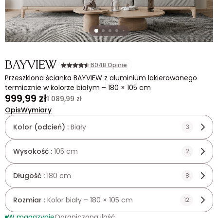
BAYVIEW
6048 Opinie
Przeszklona ścianka BAYVIEW z aluminium lakierowanego
termicznie w kolorze białym – 180 × 105 cm
999,99 zł
1 089,99 zł
Opis
Wymiary
Kolor (odcień) :
Biały
3
Wysokość :
105 cm
2
Długość :
180 cm
8
Rozmiar :
Kolor biały – 180 × 105 cm
12
W magazynie
Ograniczona ilość