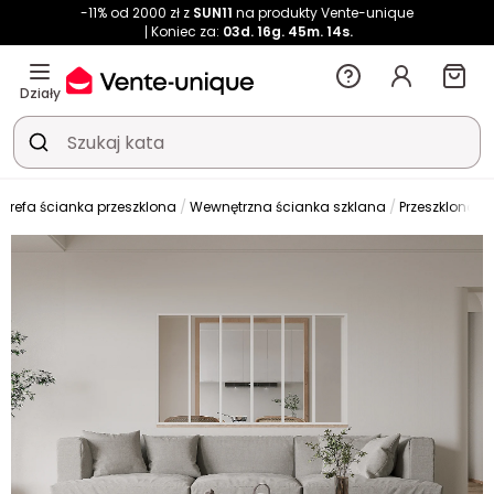
-11% od 2000 zł z
SUN11
na produkty Vente-unique
Koniec za:
03d.
16g.
45m.
13s.
Działy
Strefa ścianka przeszklona
Wewnętrzna ścianka szklana
Przeszklona ś