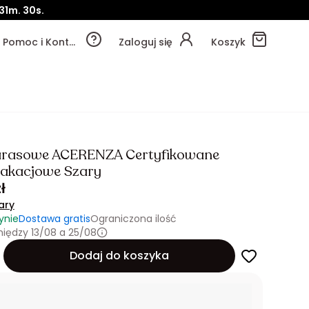
31m.
28s.
Pomoc i Kontakt
Zaloguj się
Koszyk
tarasowe ACERENZA Certyfikowane
akacjowe Szary
ł
ary
ynie
Dostawa gratis
Ograniczona ilość
iędzy 13/08 a 25/08
Dodaj do koszyka