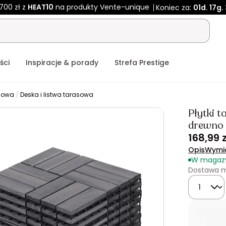
700 zł z
HEAT10
na produkty Vente-unique
Koniec za:
01d.
17g.
ści
Inspiracje & porady
Strefa Prestige
gowa
Deska i listwa tarasowa
Płytki 
drewno 
168,99 z
Opis
Wymi
W magaz
Dostawa m
Ilość