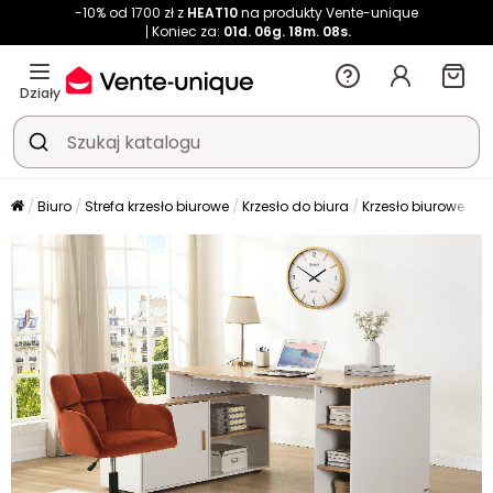
-10% od 1700 zł z
HEAT10
na produkty Vente-unique
Koniec za:
01d.
06g.
18m.
08s.
Działy
Biuro
Strefa krzesło biurowe
Krzesło do biura
Krzesło biurowe