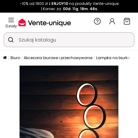
-10% od 1900 zł z
ENJOY10
na produkty Vente-unique
Koniec za:
00d.
11g.
18m.
48s.
Działy
Biuro
Akcesoria biurowe i przechowywanie
Lampka na biurko