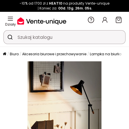
-10% od 1700 zł z
HEAT10
na produkty Vente-unique
Koniec za:
00d.
13g.
26m.
03s.
Działy
Biuro
Akcesoria biurowe i przechowywanie
Lampka na biurko