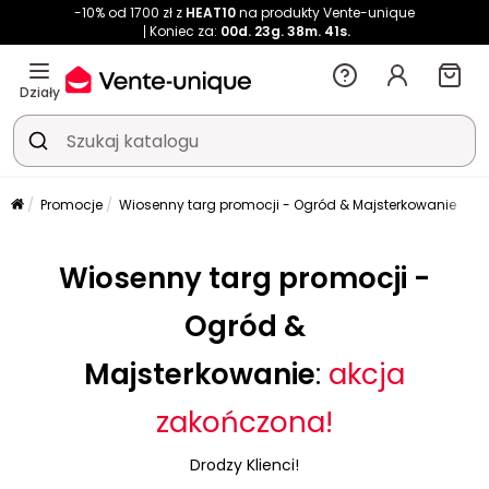
-10% od 1700 zł z
HEAT10
na produkty Vente-unique
Koniec za:
00d.
23g.
38m.
41s.
Działy
Promocje
Wiosenny targ promocji - Ogród & Majsterkowanie
Wiosenny targ promocji -
Ogród &
Majsterkowanie
:
akcja
zakończona!
Drodzy Klienci!