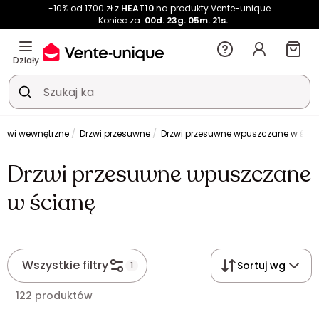
-10% od 1700 zł z
HEAT10
na produkty Vente-unique
Koniec za:
00d.
23g.
05m.
21s.
Działy
rzwi wewnętrzne
Drzwi przesuwne
Drzwi przesuwne wpuszczane w ści
Drzwi przesuwne wpuszczane
w ścianę
Wszystkie filtry
Sortuj wg
1
122 produktów